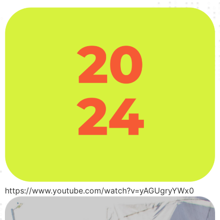
https://www.youtube.com/watch?v=yAGUgryYWx0